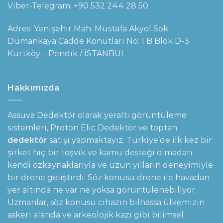
Viber-Telegram:
+90 532 244 28 50
Adres: Yenişehir Mah. Mustafa Akyol Sok.
Dumankaya Cadde Konutları No: 1 B Blok D-3
Kurtköy – Pendik / İSTANBUL
Hakkımızda
Assuva Dedektör olarak yeraltı görüntüleme
sistemleri,
Proton Elic Dedektör
ve toptan
dedektör
satışı yapmaktayız. Türkiye’de ilk kez bir
şirket hiç bir teşvik ve kamu desteği olmadan
kendi özkaynaklarıyla ve uzun yılların deneyimiyle
bir drone geliştirdi. Söz konusu drone ile havadan
yer altında ne var ne yoksa görüntülenebiliyor.
Uzmanlar, söz konusu cihazın bilhassa ülkemizin
askeri alanda ve arkeolojik kazı gibi bilimsel