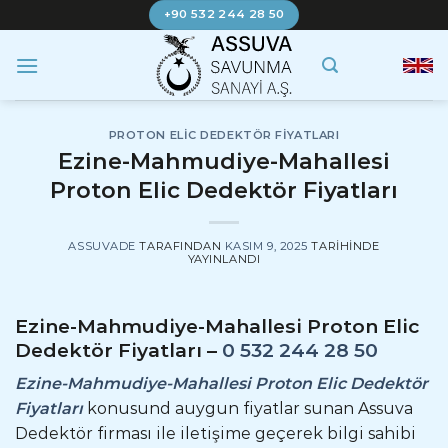
İçeriğe
+90 532 244 28 50
atla
PROTON ELIC DEDEKTÖR FIYATLARI
Ezine-Mahmudiye-Mahallesi
Proton Elic Dedektör Fiyatları
ASSUVADE
TARAFINDAN
KASIM 9, 2025
TARIHINDE
YAYINLANDI
Ezine-Mahmudiye-Mahallesi Proton Elic
Dedektör Fiyatları –
0 532 244 28 50
Ezine-Mahmudiye-Mahallesi Proton Elic Dedektör
Fiyatları
konusund auygun fiyatlar sunan Assuva
Dedektör firması ile iletişime geçerek bilgi sahibi