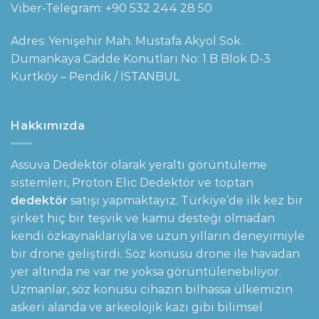
Viber-Telegram:
+90 532 244 28 50
Adres: Yenişehir Mah. Mustafa Akyol Sok.
Dumankaya Cadde Konutları No: 1 B Blok D-3
Kurtköy – Pendik / İSTANBUL
Hakkımızda
Assuva Dedektör olarak yeraltı görüntüleme
sistemleri,
Proton Elic Dedektör
ve toptan
dedektör
satışı yapmaktayız. Türkiye’de ilk kez bir
şirket hiç bir teşvik ve kamu desteği olmadan
kendi özkaynaklarıyla ve uzun yılların deneyimiyle
bir drone geliştirdi. Söz konusu drone ile havadan
yer altında ne var ne yoksa görüntülenebiliyor.
Uzmanlar, söz konusu cihazın bilhassa ülkemizin
askeri alanda ve arkeolojik kazı gibi bilimsel