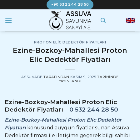
İçeriğe
+90 532 244 28 50
atla
PROTON ELIC DEDEKTÖR FIYATLARI
Ezine-Bozkoy-Mahallesi Proton
Elic Dedektör Fiyatları
ASSUVADE
TARAFINDAN
KASIM 9, 2025
TARIHINDE
YAYINLANDI
Ezine-Bozkoy-Mahallesi Proton Elic
Dedektör Fiyatları –
0 532 244 28 50
Ezine-Bozkoy-Mahallesi Proton Elic Dedektör
Fiyatları
konusund auygun fiyatlar sunan Assuva
Dedektör firması ile iletişime geçerek bilgi sahibi