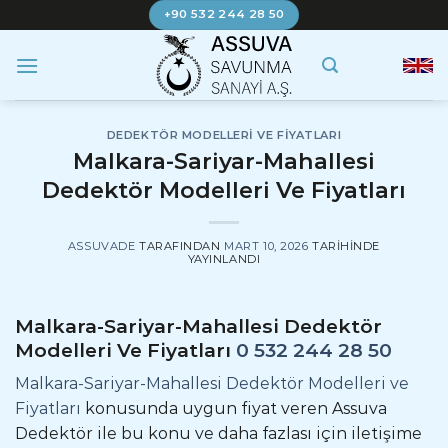
İçeriğe
+90 532 244 28 50
atla
DEDEKTÖR MODELLERI VE FIYATLARI
Malkara-Sariyar-Mahallesi
Dedektör Modelleri Ve Fiyatları
ASSUVADE
TARAFINDAN
MART 10, 2026
TARIHINDE
YAYINLANDI
Malkara-Sariyar-Mahallesi Dedektör
Modelleri Ve Fiyatları
0 532 244 28 50
Malkara-Sariyar-Mahallesi Dedektör Modelleri ve
Fiyatları
konusunda uygun fiyat veren Assuva
Dedektör ile bu konu ve daha fazlası için iletişime