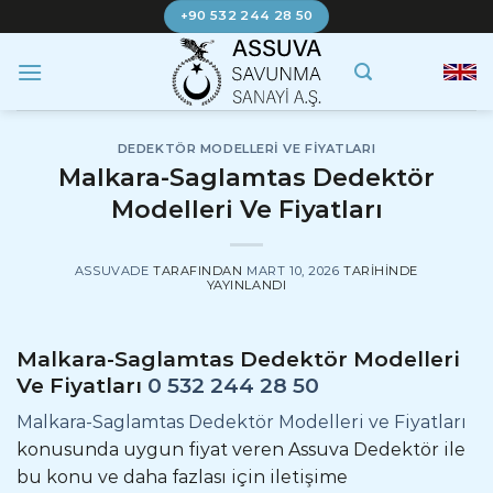
İçeriğe
+90 532 244 28 50
atla
DEDEKTÖR MODELLERI VE FIYATLARI
Malkara-Saglamtas Dedektör
Modelleri Ve Fiyatları
ASSUVADE
TARAFINDAN
MART 10, 2026
TARIHINDE
YAYINLANDI
Malkara-Saglamtas Dedektör Modelleri
Ve Fiyatları
0 532 244 28 50
Malkara-Saglamtas Dedektör Modelleri ve Fiyatları
konusunda uygun fiyat veren Assuva Dedektör ile
bu konu ve daha fazlası için iletişime