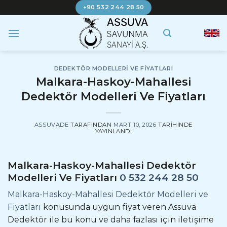
İçeriğe
+90 532 244 28 50
atla
DEDEKTÖR MODELLERI VE FIYATLARI
Malkara-Haskoy-Mahallesi
Dedektör Modelleri Ve Fiyatları
ASSUVADE
TARAFINDAN
MART 10, 2026
TARIHINDE
YAYINLANDI
Malkara-Haskoy-Mahallesi Dedektör
Modelleri Ve Fiyatları
0 532 244 28 50
Malkara-Haskoy-Mahallesi Dedektör Modelleri ve
Fiyatları
konusunda uygun fiyat veren Assuva
Dedektör ile bu konu ve daha fazlası için iletişime