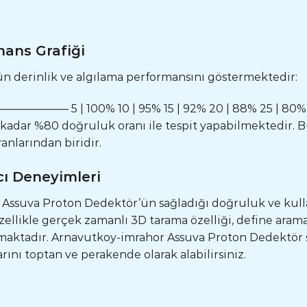
ans Grafiği
ün derinlik ve algılama performansını göstermektedir:
|——————— 5 | 100% 10 | 95% 15 | 92% 20 | 88% 25 | 80%
 kadar %80 doğruluk oranı ile tespit yapabilmektedir. 
nlarından biridir.
cı Deneyimleri
ı, Assuva Proton Dedektör’ün sağladığı doğruluk ve kul
llikle gerçek zamanlı 3D tarama özelliği, define aram
amaktadır. Arnavutkoy-imrahor Assuva Proton Dedektör 
rını toptan ve perakende olarak alabilirsiniz.