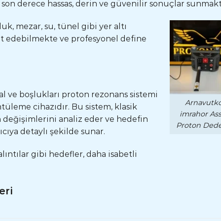
son derece hassas, derin ve güvenilir sonuçlar sunmakt
k, mezar, su, tünel gibi yer altı
pit edebilmekte ve profesyonel define
l ve boşlukları proton rezonans sistemi
Arnavutko
üntüleme cihazıdır. Bu sistem, klasik
imrahor As
 değişimlerini analiz eder ve hedefin
Proton Dede
cıya detaylı şekilde sunar.
ıntılar gibi hedefler, daha isabetli
eri