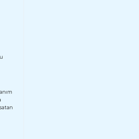
Bu
lanım
a
satan