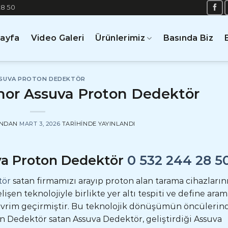
28 50
Sayfa
Video Galeri
Ürünlerimiz
Basında Biz
SUVA PROTON DEDEKTÖR
hor Assuva Proton Dedektör
INDAN
MART 3, 2026
TARIHINDE YAYINLANDI
va Proton Dedektör
0 532 244 28 5
tör
satan firmamızı arayıp proton alan tarama cihazların
lişen teknolojiyle birlikte yer altı tespiti ve define ara
r evrim geçirmiştir. Bu teknolojik dönüşümün öncülerin
n Dedektör satan Assuva Dedektör, geliştirdiği Assuva