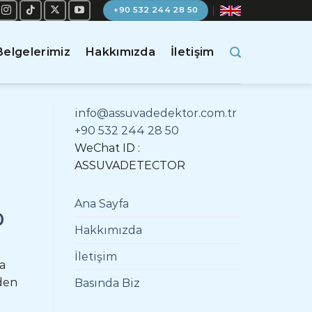
+90 532 244 28 50
Belgelerimiz
Hakkımızda
İletişim
info@assuvadedektor.com.tr
+90 532 244 28 50
WeChat ID :
ASSUVADETECTOR
Ana Sayfa
0
Hakkımızda
ı
İletişim
ma
den
Basında Biz