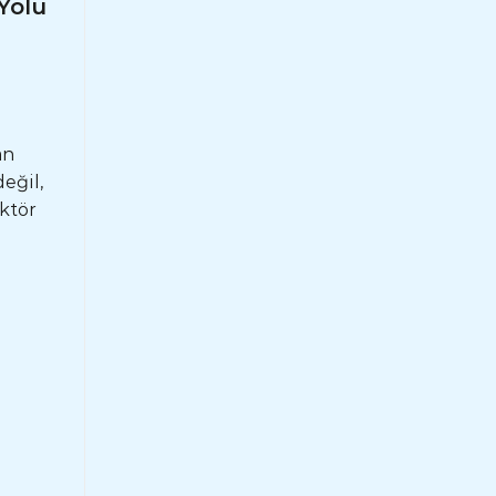
Yolu
an
eğil,
ktör