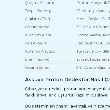
Çalışma Sistemi
Proton Manyetik R
Tespit Derinliği
25 metreye kadar y
Algılama Türü
Metal, Boşluk, Su, 
Görüntüleme
3D Yer Altı Görünt
Kullanım Alanı
Define Arama, Arke
Veri Aktarımı
Kablosuz / USB Ba
Kullanıcı Arayüzü
Türkçe ve çok dilli
Enerji Kaynağı
Yüksek kapasiteli ş
Garanti Süresi
2 Yıl Assuva Garanti
Assuva Proton Dedektör Nasıl Çal
Cihaz, yer altındaki protonların manyetik 
farklı sinyaller oluşturur. Yazılım bu sinya
Bu sistemin en önemli avantajı, yalnızca me