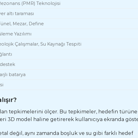
ezonans (PMR) Teknolojisi
er altı taraması
Tünel, Mezar, Define
üleme Yazılımı
olojik Çalışmalar, Su Kaynağı Tespiti
ğlantı
 destek
arjlı batarya
si
ışır?
alan tepkimelerini ölçer. Bu tepkimeler, hedefin türüne
lleri 3D model haline getirerek kullanıcıya ekranda göste
tal değil, aynı zamanda boşluk ve su gibi farklı hedef