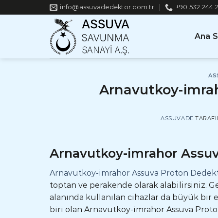
İçeriğe
info@assuvadedektor.com.tr
+90 532 244 
atla
Ana 
AS
Arnavutkoy-imra
ASSUVADE
TARAF
Arnavutkoy-imrahor Assu
Arnavutkoy-imrahor Assuva Proton Dedek
toptan ve perakende olarak alabilirsiniz. Ge
alanında kullanılan cihazlar da büyük bi
biri olan Arnavutkoy-imrahor Assuva Proto